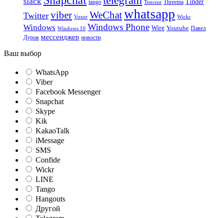
Snapchat
telegram
slack
Tinder
tango
Tencent
Threema
whatsapp
viber
WeChat
Twitter
Voxer
Wickr
Windows Phone
Windows
Wire
Youtube
Павел
Windows 10
мессенджер
Дуров
новости
Ваш выбор
WhatsApp
Viber
Facebook Messenger
Snapchat
Skype
Kik
KakaoTalk
iMessage
SMS
Confide
Wickr
LINE
Tango
Hangouts
Другой