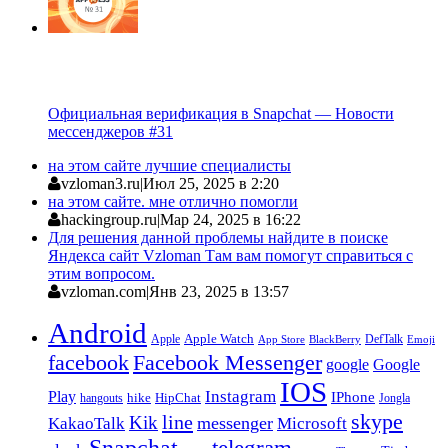
Официальная верификация в Snapchat — Новости
мессенджеров #31
на этом сайте лучшие специалисты
vzloman3.ru
|
Июл 25, 2025 в 2:20
на этом сайте. мне отлично помогли
hackingroup.ru
|
Мар 24, 2025 в 16:22
Для решения данной проблемы найдите в поиске
Яндекса сайт Vzloman Там вам помогут справиться с
этим вопросом.
vzloman.com
|
Янв 23, 2025 в 13:57
Android
Apple
Apple Watch
DefTalk
App Store
BlackBerry
Emoji
facebook
Facebook Messenger
google
Google
IOS
Instagram
Play
IPhone
hike
HipChat
Jongla
hangouts
skype
line
Kik
messenger
KakaoTalk
Microsoft