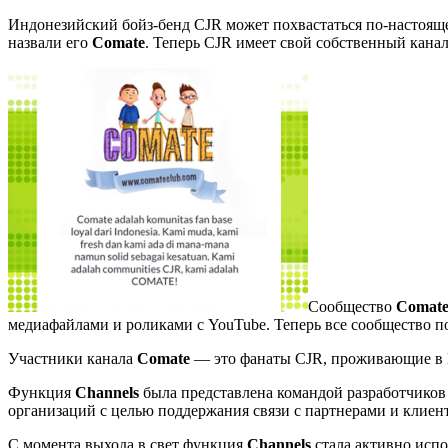
Индонезийский бойз-бенд CJR может похвастаться по-настоя
назвали его
Comate
. Теперь CJR имеет свой собственный кана
Сообщество
Comat
медиафайлами и роликами с YouTube. Теперь все сообщество п
Участники канала
Comate
— это фанаты CJR, проживающие в И
Функция
Channels
была представлена командой разработчиков 
организаций с целью поддержания связи с партнерами и клиен
С момента выхода в свет функция
Channels
стала активно испо