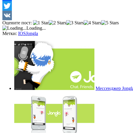
Facebook
Twitter
Оцените пост:
VK
Loading...
Метки:
IOS
Jongla
Мессенджер Jongla