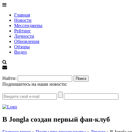
Главная
Новости
Мессенджеры
Рейтинг
Личности
Обновления
Обзоры
Видео
EN
Найти:
Подпишитесь на наши новости:
В Jongla создан первый фан-клуб
Главное меню
»
Посты про мессенджеры
»
Другие
»
В Jongla с