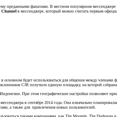
щему преданными фанатами. В местном популярном мессенджере
л
Channel
в мессенджере, который можно считать первым офиц
e
в основном будет использоваться для общения между членами ф
оклонников CJR получило единую площадку, на которой собрана
ндонезии. При этом географические настройки позволяют при
мессенджера в сентябре 2014 года. Она изначально планировал
тами, а также для привлечения новых пользователей.
льзоваться такими компаниями, как The Moomin, The Dudеsons и 