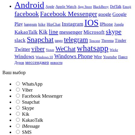
Android
Apple
Apple Watch
DefTalk
App Store
BlackBerry
Emoji
facebook
Facebook Messenger
google
Google
IOS
Instagram
Play
IPhone
hike
HipChat
Jongla
hangouts
skype
line
Kik
messenger
KakaoTalk
Microsoft
Snapchat
telegram
slack
Tinder
tango
Tencent
Threema
whatsapp
viber
WeChat
Twitter
Voxer
Wickr
Windows Phone
Windows
Wire
Youtube
Павел
Windows 10
мессенджер
Дуров
новости
Ваш выбор
WhatsApp
Viber
Facebook Messenger
Snapchat
Skype
Kik
KakaoTalk
iMessage
SMS