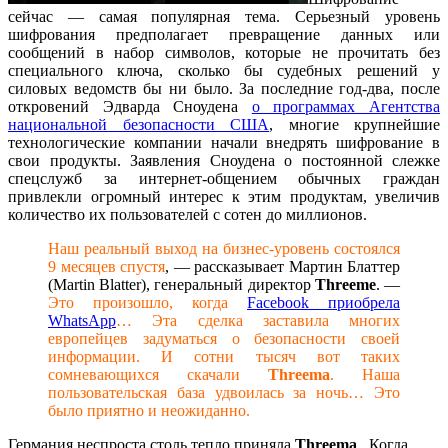
сейчас — самая популярная тема. Серьезный уровень
шифрования предполагает превращение данных или
сообщений в набор символов, которые не прочитать без
специального ключа, сколько бы судебных решений у
силовых ведомств бы ни было. За последние год-два, после
откровений Эдварда Сноудена
о программах Агентства
национальной безопасности США
, многие крупнейшие
технологические компании начали внедрять шифрование в
свои продукты. Заявления Сноудена о постоянной слежке
спецслужб за интернет-общением обычных граждан
привлекли огромный интерес к этим продуктам, увеличив
количество их пользователей с сотен до миллионов.
Наш реальный выход на бизнес-уровень состоялся
9 месяцев спустя
, — рассказывает Мартин Блаттер
(Martin Blatter), генеральный директор
Threeme
. —
Это произошло, когда
Facebook приобрела
WhatsApp
… Эта сделка заставила многих
европейцев задуматься о безопасности своей
информации. И сотни тысяч вот таких
сомневающихся скачали
Threema
. Наша
пользовательская база удвоилась за ночь… Это
было приятно и неожиданно.
Германия неспроста столь тепло приняла
Threema
. Когда