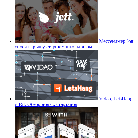
Мессенджер Jott
сносит крышу старшим школьникам
Vidao, LetsHang
и Rif. Обзор новых стартапов