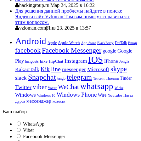
hackingroup.ru
|
Мар 24, 2025 в 16:22
Для решения данной проблемы найдите в поиске
Яндекса сайт Vzloman Там вам помогут справиться с
этим вопросом.
vzloman.com
|
Янв 23, 2025 в 13:57
Android
Apple
Apple Watch
DefTalk
App Store
BlackBerry
Emoji
facebook
Facebook Messenger
google
Google
IOS
Instagram
Play
IPhone
hike
HipChat
Jongla
hangouts
skype
line
Kik
messenger
KakaoTalk
Microsoft
Snapchat
telegram
slack
Tinder
tango
Tencent
Threema
whatsapp
viber
WeChat
Twitter
Voxer
Wickr
Windows Phone
Windows
Wire
Youtube
Павел
Windows 10
мессенджер
Дуров
новости
Ваш выбор
WhatsApp
Viber
Facebook Messenger