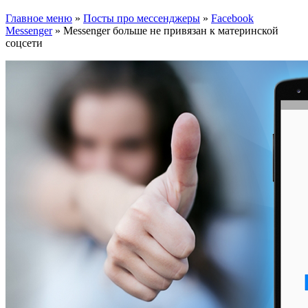
Главное меню
»
Посты про мессенджеры
»
Facebook
Messenger
»
Messenger больше не привязан к материнской
соцсети