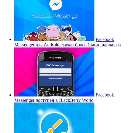
Facebook
Messenger для Android скачан более 1 миллиарда раз
Facebook
Messenger доступен в BlackBerry World