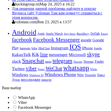
hackingroup.ru
|
Мар 24, 2025 в 16:22
Для решения данной проблемы найдите в поиске
Яндекса сайт Vzloman Там вам помогут справиться с
этим вопросом.
vzloman.com
|
Янв 23, 2025 в 13:57
Android
Apple
Apple Watch
DefTalk
App Store
BlackBerry
Emoji
facebook
Facebook Messenger
google
Google
IOS
Instagram
Play
IPhone
hike
HipChat
Jongla
hangouts
skype
line
Kik
messenger
KakaoTalk
Microsoft
Snapchat
telegram
slack
Tinder
tango
Tencent
Threema
whatsapp
viber
WeChat
Twitter
Voxer
Wickr
Windows Phone
Windows
Wire
Youtube
Павел
Windows 10
мессенджер
Дуров
новости
Ваш выбор
WhatsApp
Viber
Facebook Messenger