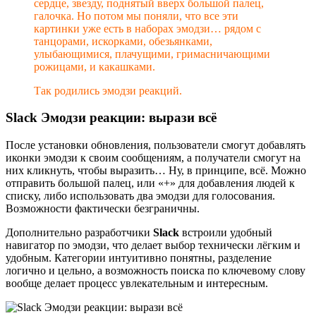
сердце, звезду, поднятый вверх большой палец,
галочка. Но потом мы поняли, что все эти
картинки уже есть в наборах эмодзи… рядом с
танцорами, искорками, обезьянками,
улыбающимися, плачущими, гримасничающими
рожицами, и какашками.
Так родились эмодзи реакций.
Slack Эмодзи реакции: вырази всё
После установки обновления, пользователи смогут добавлять
иконки эмодзи к своим сообщениям, а получатели смогут на
них кликнуть, чтобы выразить… Ну, в принципе, всё. Можно
отправить большой палец, или «+» для добавления людей к
списку, либо использовать два эмодзи для голосования.
Возможности фактически безграничны.
Дополнительно разработчики
Slack
встроили удобный
навигатор по эмодзи, что делает выбор технически лёгким и
удобным. Категории интуитивно понятны, разделение
логично и цельно, а возможность поиска по ключевому слову
вообще делает процесс увлекательным и интересным.