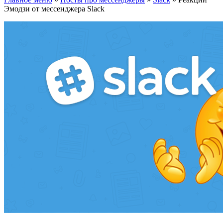
Эмодзи от мессенджера Slack