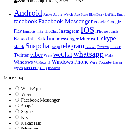
vzloman.com
|
Янв 23, 2025 в 13:57
Android
Apple
Apple Watch
DefTalk
App Store
BlackBerry
Emoji
facebook
Facebook Messenger
google
Google
IOS
Instagram
Play
IPhone
hike
HipChat
Jongla
hangouts
skype
line
Kik
messenger
KakaoTalk
Microsoft
Snapchat
telegram
slack
Tinder
tango
Tencent
Threema
whatsapp
viber
WeChat
Twitter
Voxer
Wickr
Windows Phone
Windows
Wire
Youtube
Павел
Windows 10
мессенджер
Дуров
новости
Ваш выбор
WhatsApp
Viber
Facebook Messenger
Snapchat
Skype
Kik
KakaoTalk
iMessage