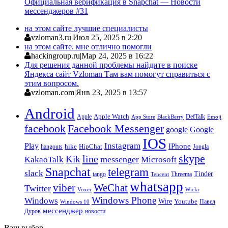
Официальная верификация в Snapchat — Новости
мессенджеров #31
на этом сайте лучшие специалисты
vzloman3.ru
|
Июл 25, 2025 в 2:20
на этом сайте. мне отлично помогли
hackingroup.ru
|
Мар 24, 2025 в 16:22
Для решения данной проблемы найдите в поиске
Яндекса сайт Vzloman Там вам помогут справиться с
этим вопросом.
vzloman.com
|
Янв 23, 2025 в 13:57
Android
Apple
Apple Watch
DefTalk
App Store
BlackBerry
Emoji
facebook
Facebook Messenger
google
Google
IOS
Instagram
Play
IPhone
hike
HipChat
Jongla
hangouts
skype
line
Kik
messenger
KakaoTalk
Microsoft
Snapchat
telegram
slack
Tinder
tango
Tencent
Threema
whatsapp
viber
WeChat
Twitter
Voxer
Wickr
Windows Phone
Windows
Wire
Youtube
Павел
Windows 10
мессенджер
Дуров
новости
Ваш выбор