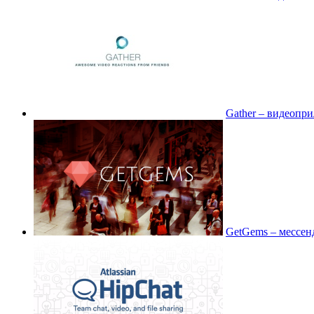
Gather – видеопр
GetGems – мессен