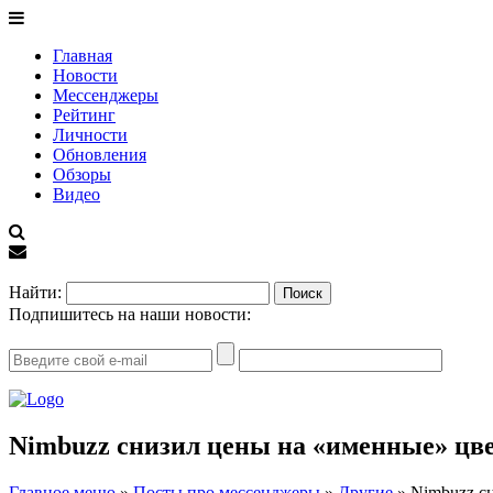
Главная
Новости
Мессенджеры
Рейтинг
Личности
Обновления
Обзоры
Видео
EN
Найти:
Подпишитесь на наши новости:
Nimbuzz снизил цены на «именные» цв
Главное меню
»
Посты про мессенджеры
»
Другие
»
Nimbuzz с