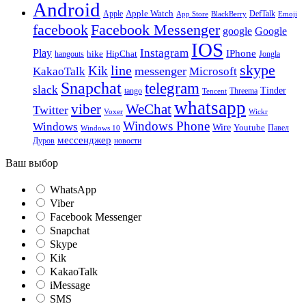
Android
Apple
Apple Watch
DefTalk
App Store
BlackBerry
Emoji
facebook
Facebook Messenger
google
Google
IOS
Instagram
Play
IPhone
hike
HipChat
Jongla
hangouts
skype
line
Kik
messenger
KakaoTalk
Microsoft
Snapchat
telegram
slack
Tinder
tango
Tencent
Threema
whatsapp
viber
WeChat
Twitter
Voxer
Wickr
Windows Phone
Windows
Wire
Youtube
Павел
Windows 10
мессенджер
Дуров
новости
Ваш выбор
WhatsApp
Viber
Facebook Messenger
Snapchat
Skype
Kik
KakaoTalk
iMessage
SMS