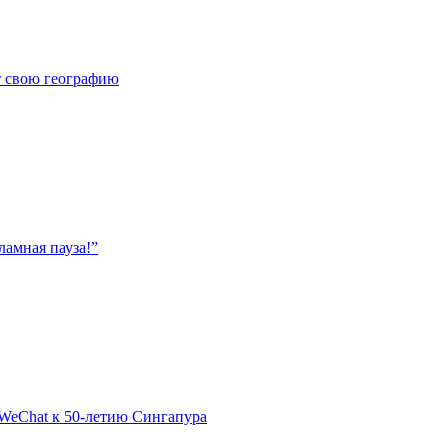
т свою географию
ламная пауза!”
WeChat к 50-летию Сингапура