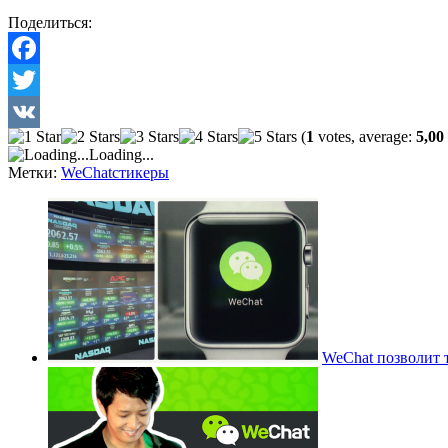
Поделиться:
Facebook
Twitter
(
1
votes, average:
5,00
VK
Loading...
Метки:
WeChat
стикеры
WeChat позволит 