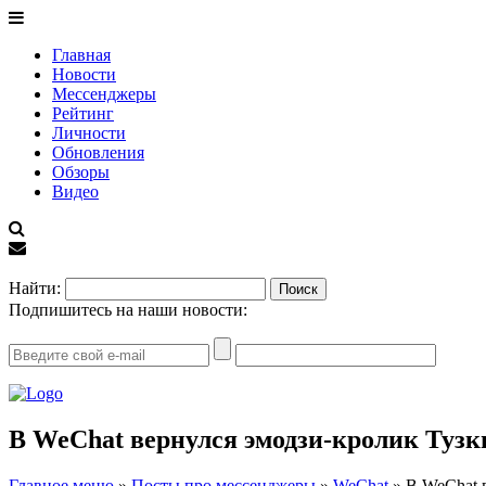
Главная
Новости
Мессенджеры
Рейтинг
Личности
Обновления
Обзоры
Видео
EN
Найти:
Подпишитесь на наши новости:
В WeChat вернулся эмодзи-кролик Тузк
Главное меню
»
Посты про мессенджеры
»
WeChat
»
В WeChat 