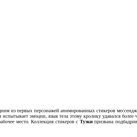
одним из первых персонажей анимированных стикеров мессенд
н испытывает эмоции, язык тела этому кролику удавался более 
рабочее место. Коллекция стикеров с
Тузки
призвана подбадрив