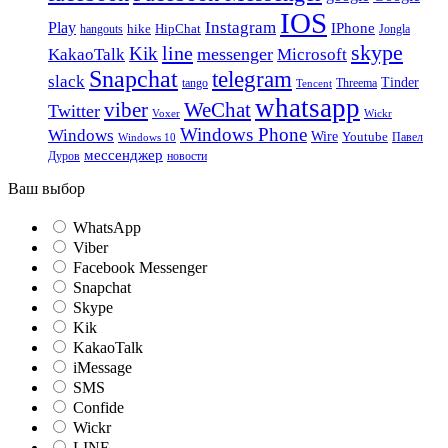
IOS
Instagram
Play
IPhone
hike
HipChat
Jongla
hangouts
skype
line
Kik
messenger
KakaoTalk
Microsoft
Snapchat
telegram
slack
Tinder
tango
Tencent
Threema
whatsapp
viber
WeChat
Twitter
Voxer
Wickr
Windows Phone
Windows
Wire
Youtube
Павел
Windows 10
мессенджер
Дуров
новости
Ваш выбор
WhatsApp
Viber
Facebook Messenger
Snapchat
Skype
Kik
KakaoTalk
iMessage
SMS
Confide
Wickr
LINE