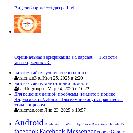
Видеообзор мессенджера Invi
Официальная верификация в Snapchat — Новости
мессенджеров #31
на этом сайте лучшие специалисты
vzloman3.ru
|
Июл 25, 2025 в 2:20
на этом сайте. мне отлично помогли
hackingroup.ru
|
Мар 24, 2025 в 16:22
Для решения данной проблемы найдите в поиске
Яндекса сайт Vzloman Там вам помогут справиться с
этим вопросом.
vzloman.com
|
Янв 23, 2025 в 13:57
Android
Apple
Apple Watch
DefTalk
App Store
BlackBerry
Emoji
facebook
Facebook Messenger
google
Google