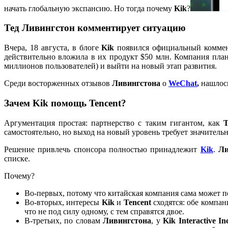
начать глобальную экспансию. Но тогда почему
Kik
?
Тед Ливингстон комментирует ситуацию
Вчера, 18 августа, в блоге
Kik
появился официальный коммен
действительно вложила в их продукт
$50 млн
. Компания план
миллионов пользователей) и выйти на новый этап развития.
Среди восторженных отзывов
Ливингстона
о
WeChat
,
нашлось
Зачем Kik помощь Tencent?
Аргументация простая: партнерство с таким гигантом, как
T
самостоятельно, но выход на новый уровень требует значитель
Решение привлечь спонсора полностью принадлежит
Kik
.
Ли
списке.
Почему?
Во-первых, потому что китайская компания сама может п
Во-вторых, интересы
Kik
и
Tencent
сходятся: обе компан
что не под силу одному, с тем справятся двое.
В-третьих, по словам
Ливингстона
, у
Kik Interactive In