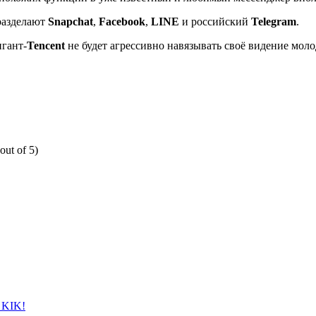
разделают
Snapchat
,
Facebook
,
LINE
и российский
Telegram
.
игант-
Tencent
не будет агрессивно навязывать своё видение мол
out of 5)
 KIK!