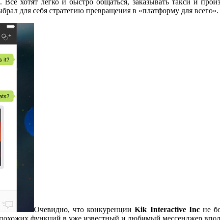
. Все хотят легко и быстро общаться, заказывать такси и про
брал для себя стратегию превращения в «платформу для всего».
Очевидно, что конкуренции
Kik Interactive Inc
не б
ение похожих функций в уже известный и любимый мессенджер вп