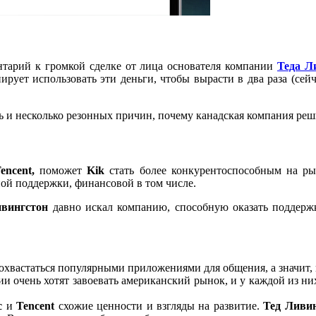
тарий к громкой сделке от лица основателя компании
Теда Л
ирует использовать эти деньги, чтобы вырасти в два раза (сей
 и несколько резонных причин, почему канадская компания реши
encent,
поможет
Kik
стать более конкурентоспособным на рын
ной поддержки, финансовой в том числе.
вингстон
давно искал компанию, способную оказать поддерж
охвастаться популярными приложениями для общения, а значит,
ии очень хотят завоевать американский рынок, и у каждой из ни
c
и
Tencent
схожие ценности и взгляды на развитие.
Тед Ливи