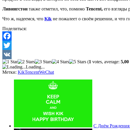
Ливингстон
также отметил, что, помимо
Tencent,
его взгляды 
Что ж, надеемся, что
Kik
не пожалеет о своём решении, и что г
Поделиться:
Facebook
Twitter
(
1
votes, average:
5,00
VK
Loading...
Метки:
Kik
Tencent
WeChat
С Днём Рождения