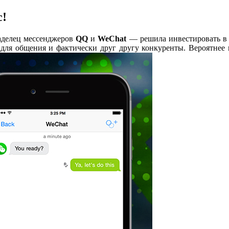
c!
аделец мессенджеров
QQ
и
WeChat
—
решила инвестировать 
для общения и фактически друг другу конкуренты. Вероятнее 