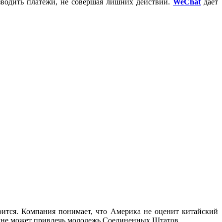
изводить платежи, не совершая лишних действий.
WeChat
дает
оится. Компания понимает, что Америка не оценит китайский
олне может привлечь молодежь Соединенных Штатов.