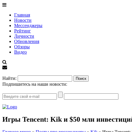
Главная
Новости
Мессенджеры
Рейтинг
Личности
Обновления
Обзоры
Видео
EN
Найти:
Подпишитесь на наши новости:
Игры Tencent: Kik и $50 млн инвестици
Главное меню
»
Посты про мессенджеры
»
Kik
»
Игры Tencent: