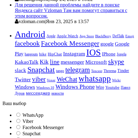
Для решения данной проблемы найдите в поиске
Яндекса сайт Vzloman Там вам помогут справиться с
этим вопросом.
vzloman.com
|
Янв 23, 2025 в 13:57
Android
Apple
Apple Watch
DefTalk
App Store
BlackBerry
Emoji
facebook
Facebook Messenger
google
Google
IOS
Instagram
Play
IPhone
hike
HipChat
Jongla
hangouts
skype
line
Kik
messenger
KakaoTalk
Microsoft
Snapchat
telegram
slack
Tinder
tango
Tencent
Threema
whatsapp
viber
WeChat
Twitter
Voxer
Wickr
Windows Phone
Windows
Wire
Youtube
Павел
Windows 10
мессенджер
Дуров
новости
Ваш выбор
WhatsApp
Viber
Facebook Messenger
Snapchat