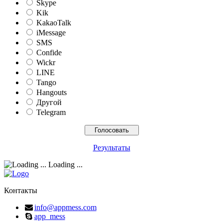
Skype
Kik
KakaoTalk
iMessage
SMS
Confide
Wickr
LINE
Tango
Hangouts
Другой
Telegram
Результаты
Loading ...
Контакты
info@appmess.com
app_mess