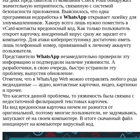
На днях представитель IT-компании Check Point обнаружил
значительную неприятность, связанную с системой
безопасности приложения. Выяснилось, что одна
программная недоработка в
WhatsApp
открывает лазейку для
злоумышленников. Хакеру всего лишь нужно поместить в
vCard-контакты вредоносный код. Как только пользователь
откроет карточку, внедренный вирус сразу же заразит его
компьютер. Для атаки киберпреступнику достаточно иметь
лишь телефонный номер, привязанный к личному аккаунту
пользователя.
Представители
WhatsApp
незамедлительно проверили эту
информацию и подтвердили наличие уязвимости. А
разработчики, в свою очередь, быстро устранили эту
проблему, выпустив обновление.
Отметим, что в WhatsApp Web можно отправлять любого рода
медиаданные — аудио, контактные карточки, видео, картинки
и прочее.
Что касается данной проблемы, то уязвимость была связана с
недостаточной фильтрацией текстовых карточек.
На вид вредоносная карточка ничем не разнится от
оригинальной, поэтому многие пользователи, не задумываясь,
запускают её на своем компьютере. В итоге скачанный файл
инициирует на компьютере вирусный код.