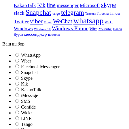
skype
line
Kik
messenger
KakaoTalk
Microsoft
Snapchat
telegram
slack
Tinder
tango
Tencent
Threema
whatsapp
viber
WeChat
Twitter
Voxer
Wickr
Windows Phone
Windows
Wire
Youtube
Павел
Windows 10
мессенджер
Дуров
новости
Ваш выбор
WhatsApp
Viber
Facebook Messenger
Snapchat
Skype
Kik
KakaoTalk
iMessage
SMS
Confide
Wickr
LINE
Tango