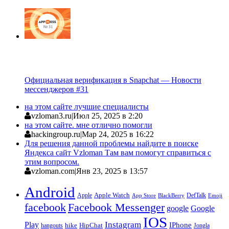
Официальная верификация в Snapchat — Новости
мессенджеров #31
на этом сайте лучшие специалисты
vzloman3.ru
|
Июл 25, 2025 в 2:20
на этом сайте. мне отлично помогли
hackingroup.ru
|
Мар 24, 2025 в 16:22
Для решения данной проблемы найдите в поиске
Яндекса сайт Vzloman Там вам помогут справиться с
этим вопросом.
vzloman.com
|
Янв 23, 2025 в 13:57
Android
Apple
Apple Watch
DefTalk
App Store
BlackBerry
Emoji
facebook
Facebook Messenger
google
Google
IOS
Instagram
Play
IPhone
hike
HipChat
Jongla
hangouts