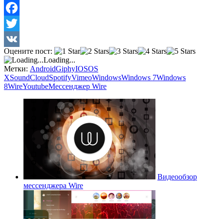
Facebook
Twitter
Оцените пост:
VK
Loading...
Метки:
Android
Giphy
IOS
OS
X
SoundCloud
Spotify
Vimeo
Windows
Windows 7
Windows
8
Wire
Youtube
Мессенджер Wire
Видеообзор
мессенджера Wire