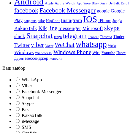
Android
Apple
Apple Watch
DefTalk
App Store
BlackBerry
Emoji
facebook
Facebook Messenger
google
Google
IOS
Instagram
Play
IPhone
hike
HipChat
Jongla
hangouts
skype
line
Kik
messenger
KakaoTalk
Microsoft
Snapchat
telegram
slack
Tinder
tango
Tencent
Threema
whatsapp
viber
WeChat
Twitter
Voxer
Wickr
Windows Phone
Windows
Wire
Youtube
Павел
Windows 10
мессенджер
Дуров
новости
Ваш выбор
WhatsApp
Viber
Facebook Messenger
Snapchat
Skype
Kik
KakaoTalk
iMessage
SMS