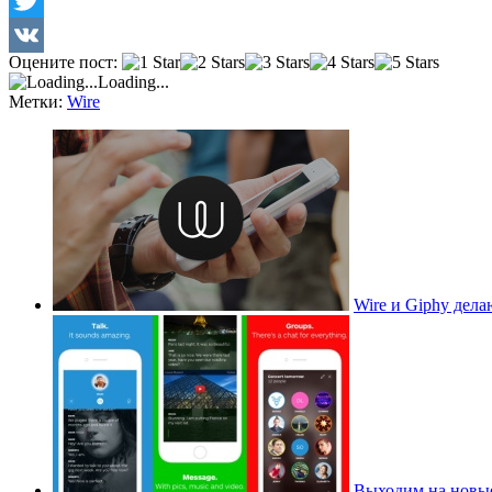
Twitter
Оцените пост:
VK
Loading...
Метки:
Wire
Wire и Giphy дела
Выходим на новые