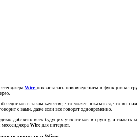
мессенджера
Wire
похвасталась нововведением в функционал гру
ерео.
еседников в таком качестве, что может показаться, что вы нахо
говорит с вами, даже если все говорят одновременно.
ходимо добавить всех будущих участников в группу, и нажать 
ии мессенджера
Wire
для интернет.
повых звонках в Wire: