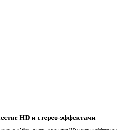
честве HD и стерео-эффектами
звонки в Wire – теперь в качестве HD и стерео-эффектами