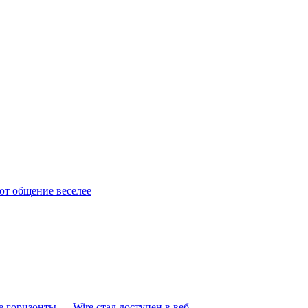
ют общение веселее
 горизонты — Wire стал доступен в веб