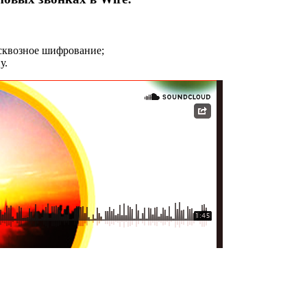
 сквозное шифрование;
у.