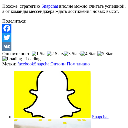
Похоже, стратегию
Snapchat
вполне можно считать успешной,
а от команды мессенджера ждать достижения новых высот.
Поделиться:
Facebook
Twitter
Оцените пост:
VK
Loading...
Метки:
facebook
Snapchat
Энтони Помплиано
Snapchat