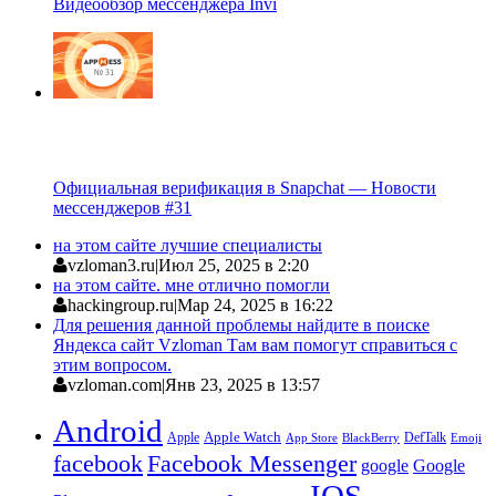
Видеообзор мессенджера Invi
Официальная верификация в Snapchat — Новости
мессенджеров #31
на этом сайте лучшие специалисты
vzloman3.ru
|
Июл 25, 2025 в 2:20
на этом сайте. мне отлично помогли
hackingroup.ru
|
Мар 24, 2025 в 16:22
Для решения данной проблемы найдите в поиске
Яндекса сайт Vzloman Там вам помогут справиться с
этим вопросом.
vzloman.com
|
Янв 23, 2025 в 13:57
Android
Apple
Apple Watch
DefTalk
App Store
BlackBerry
Emoji
facebook
Facebook Messenger
google
Google
IOS