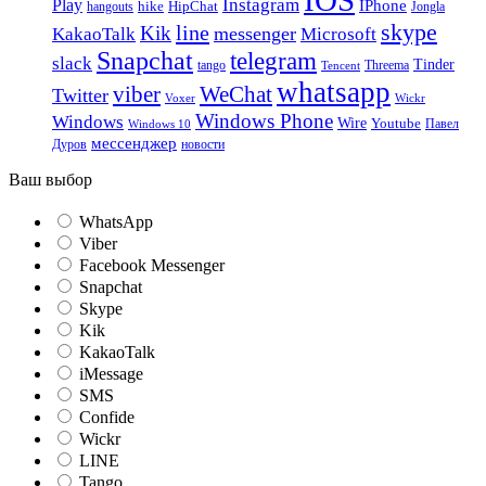
Instagram
Play
IPhone
hike
HipChat
Jongla
hangouts
skype
line
Kik
messenger
KakaoTalk
Microsoft
Snapchat
telegram
slack
Tinder
tango
Tencent
Threema
whatsapp
viber
WeChat
Twitter
Voxer
Wickr
Windows Phone
Windows
Wire
Youtube
Павел
Windows 10
мессенджер
Дуров
новости
Ваш выбор
WhatsApp
Viber
Facebook Messenger
Snapchat
Skype
Kik
KakaoTalk
iMessage
SMS
Confide
Wickr
LINE
Tango