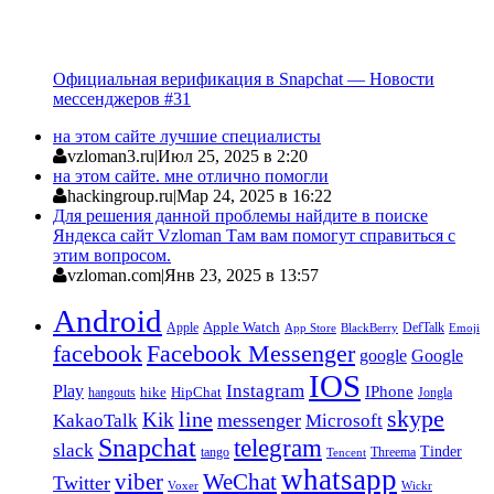
Официальная верификация в Snapchat — Новости
мессенджеров #31
на этом сайте лучшие специалисты
vzloman3.ru
|
Июл 25, 2025 в 2:20
на этом сайте. мне отлично помогли
hackingroup.ru
|
Мар 24, 2025 в 16:22
Для решения данной проблемы найдите в поиске
Яндекса сайт Vzloman Там вам помогут справиться с
этим вопросом.
vzloman.com
|
Янв 23, 2025 в 13:57
Android
Apple
Apple Watch
DefTalk
App Store
BlackBerry
Emoji
facebook
Facebook Messenger
google
Google
IOS
Instagram
Play
IPhone
hike
HipChat
Jongla
hangouts
skype
line
Kik
messenger
KakaoTalk
Microsoft
Snapchat
telegram
slack
Tinder
tango
Tencent
Threema
whatsapp
viber
WeChat
Twitter
Voxer
Wickr