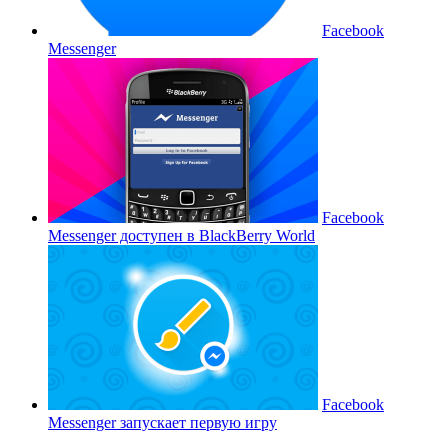
Facebook
Messenger
Facebook
Messenger доступен в BlackBerry World
Facebook
Messenger запускает первую игру