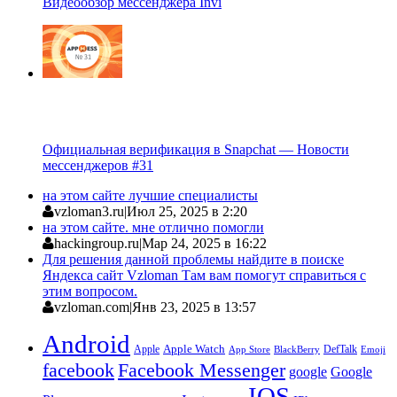
Видеообзор мессенджера Invi
Официальная верификация в Snapchat — Новости
мессенджеров #31
на этом сайте лучшие специалисты
vzloman3.ru
|
Июл 25, 2025 в 2:20
на этом сайте. мне отлично помогли
hackingroup.ru
|
Мар 24, 2025 в 16:22
Для решения данной проблемы найдите в поиске
Яндекса сайт Vzloman Там вам помогут справиться с
этим вопросом.
vzloman.com
|
Янв 23, 2025 в 13:57
Android
Apple
Apple Watch
DefTalk
App Store
BlackBerry
Emoji
facebook
Facebook Messenger
google
Google
IOS