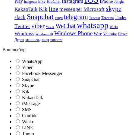
Instagram
Play
IPhone
hike
HipChat
Jongla
hangouts
skype
line
Kik
messenger
KakaoTalk
Microsoft
Snapchat
telegram
slack
Tinder
tango
Tencent
Threema
whatsapp
viber
WeChat
Twitter
Voxer
Wickr
Windows Phone
Windows
Wire
Youtube
Павел
Windows 10
мессенджер
Дуров
новости
Ваш выбор
WhatsApp
Viber
Facebook Messenger
Snapchat
Skype
Kik
KakaoTalk
iMessage
SMS
Confide
Wickr
LINE
Tango