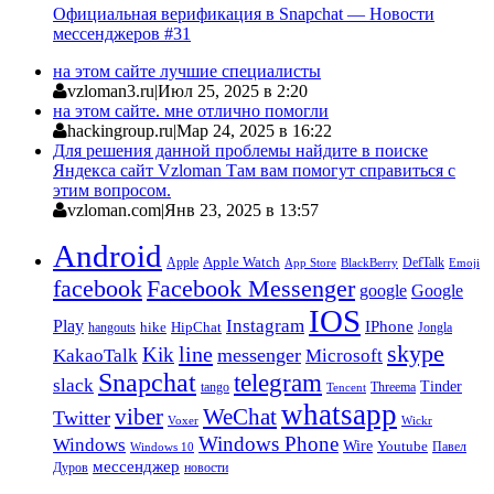
Официальная верификация в Snapchat — Новости
мессенджеров #31
на этом сайте лучшие специалисты
vzloman3.ru
|
Июл 25, 2025 в 2:20
на этом сайте. мне отлично помогли
hackingroup.ru
|
Мар 24, 2025 в 16:22
Для решения данной проблемы найдите в поиске
Яндекса сайт Vzloman Там вам помогут справиться с
этим вопросом.
vzloman.com
|
Янв 23, 2025 в 13:57
Android
Apple
Apple Watch
DefTalk
App Store
BlackBerry
Emoji
facebook
Facebook Messenger
google
Google
IOS
Instagram
Play
IPhone
hike
HipChat
Jongla
hangouts
skype
line
Kik
messenger
KakaoTalk
Microsoft
Snapchat
telegram
slack
Tinder
tango
Tencent
Threema
whatsapp
viber
WeChat
Twitter
Voxer
Wickr
Windows Phone
Windows
Wire
Youtube
Павел
Windows 10
мессенджер
Дуров
новости