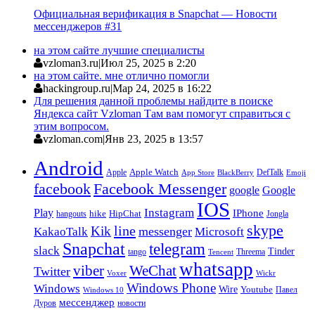
Официальная верификация в Snapchat — Новости
мессенджеров #31
на этом сайте лучшие специалисты
vzloman3.ru
|
Июл 25, 2025 в 2:20
на этом сайте. мне отлично помогли
hackingroup.ru
|
Мар 24, 2025 в 16:22
Для решения данной проблемы найдите в поиске
Яндекса сайт Vzloman Там вам помогут справиться с
этим вопросом.
vzloman.com
|
Янв 23, 2025 в 13:57
Android
Apple
Apple Watch
DefTalk
App Store
BlackBerry
Emoji
facebook
Facebook Messenger
google
Google
IOS
Instagram
Play
IPhone
hike
HipChat
Jongla
hangouts
skype
line
Kik
messenger
KakaoTalk
Microsoft
Snapchat
telegram
slack
Tinder
tango
Tencent
Threema
whatsapp
viber
WeChat
Twitter
Voxer
Wickr
Windows Phone
Windows
Wire
Youtube
Павел
Windows 10
мессенджер
Дуров
новости