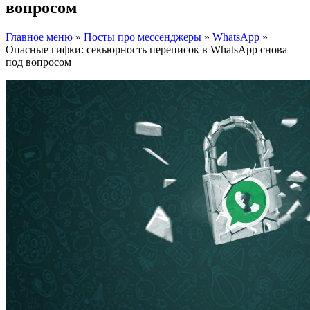
вопросом
Главное меню
»
Посты про мессенджеры
»
WhatsApp
»
Опасные гифки: секьюрность переписок в WhatsApp снова
под вопросом