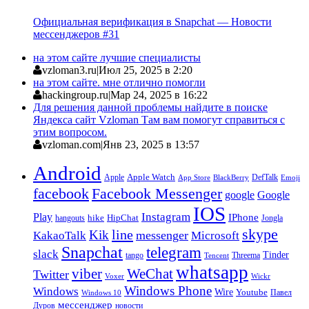
Официальная верификация в Snapchat — Новости
мессенджеров #31
на этом сайте лучшие специалисты
vzloman3.ru
|
Июл 25, 2025 в 2:20
на этом сайте. мне отлично помогли
hackingroup.ru
|
Мар 24, 2025 в 16:22
Для решения данной проблемы найдите в поиске
Яндекса сайт Vzloman Там вам помогут справиться с
этим вопросом.
vzloman.com
|
Янв 23, 2025 в 13:57
Android
Apple
Apple Watch
DefTalk
App Store
BlackBerry
Emoji
facebook
Facebook Messenger
google
Google
IOS
Instagram
Play
IPhone
hike
HipChat
Jongla
hangouts
skype
line
Kik
messenger
KakaoTalk
Microsoft
Snapchat
telegram
slack
Tinder
tango
Tencent
Threema
whatsapp
viber
WeChat
Twitter
Voxer
Wickr
Windows Phone
Windows
Wire
Youtube
Павел
Windows 10
мессенджер
Дуров
новости