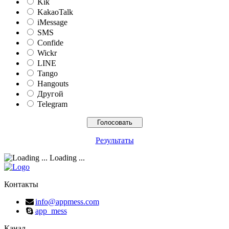
Kik
KakaoTalk
iMessage
SMS
Confide
Wickr
LINE
Tango
Hangouts
Другой
Telegram
Результаты
Loading ...
Контакты
info@appmess.com
app_mess
Канал