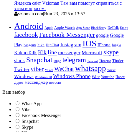
Яндекса сайт Vzloman Там вам помогут справиться с
этим вопросом.
vzloman.com
|
Янв 23, 2025 в 13:57
Android
Apple
Apple Watch
DefTalk
App Store
BlackBerry
Emoji
facebook
Facebook Messenger
google
Google
IOS
Instagram
Play
IPhone
hike
HipChat
Jongla
hangouts
skype
line
Kik
messenger
KakaoTalk
Microsoft
Snapchat
telegram
slack
Tinder
tango
Tencent
Threema
whatsapp
viber
WeChat
Twitter
Voxer
Wickr
Windows Phone
Windows
Wire
Youtube
Павел
Windows 10
мессенджер
Дуров
новости
Ваш выбор
WhatsApp
Viber
Facebook Messenger
Snapchat
Skype