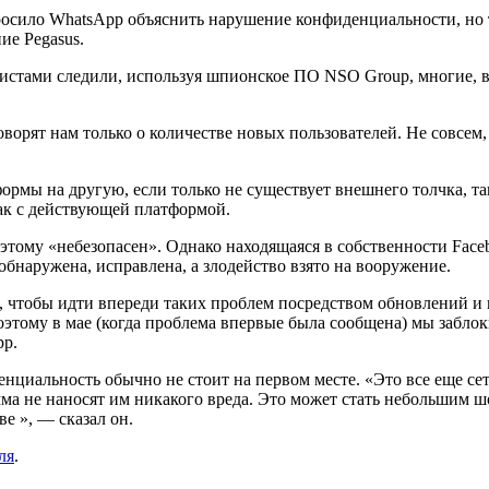
осило WhatsApp объяснить нарушение конфиденциальности, но та
ие Pegasus.
листами следили, используя шпионское ПО NSO Group, многие, 
говорят нам только о количестве новых пользователей. Не совсем
ормы на другую, если только не существует внешнего толчка, так
так с действующей платформой.
этому «небезопасен». Однако находящаяся в собственности Face
наружена, исправлена, а злодейство взято на вооружение.
 чтобы идти впереди таких проблем посредством обновлений и 
оэтому в мае (когда проблема впервые была сообщена) мы заблок
pp.
нциальность обычно не стоит на первом месте. «Это все еще се
ма не наносят им никакого вреда. Это может стать небольшим ш
ве », — сказал он.
ля
.