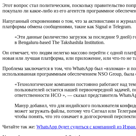
Этот вопрос стал политическим, поскольку правительство попр
покупало ли какое-либо из его агентств программное обеспечен
Напуганный откровениями о том, что за активистами и журна
платформы обмена сообщениями, такие как Signal и Telegram.
«Эти данные (количество загрузок за последние 9 дней) 
в Bengaluru-based The Takshashila Institution.
Он отмечает, что людям нелегко массово перейти с одной платф
новая или лучшая платформа, или приложение, или что-то не 
Проблема заключается в том, что WhatsApp был «взломан» и по
использованная программным обеспечением NSO Group, была об
«Технологические компании постоянно работают над тем,
пользователей остается нашей первоочередной задачей, п
ответственности НСО », — сказал представитель WhatsA
Манур добавил, что для индийского пользователя конфиде
может загружать файлы, потому что Сигнал или Телеграм
чтобы понять, что это означает в долгосрочной перспекти
Читайте так же:
WhatsApp будет судиться с компанией из Израи