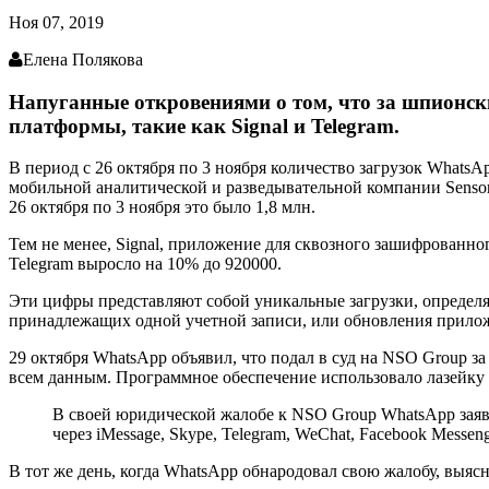
Ноя 07, 2019
Елена Полякова
Напуганные откровениями о том, что за шпионск
платформы, такие как Signal и Telegram.
В период с 26 октября по 3 ноября количество загрузок What
мобильной аналитической и разведывательной компании Sensor
26 октября по 3 ноября это было 1,8 млн.
Тем не менее, Signal, приложение для сквозного зашифрованног
Telegram выросло на 10% до 920000.
Эти цифры представляют собой уникальные загрузки, определяе
принадлежащих одной учетной записи, или обновления приложе
29 октября WhatsApp объявил, что подал в суд на NSO Group з
всем данным. Программное обеспечение использовало лазейку
В своей юридической жалобе к NSO Group WhatsApp заявил
через iMessage, Skype, Telegram, WeChat, Facebook Messen
В тот же день, когда WhatsApp обнародовал свою жалобу, выяс