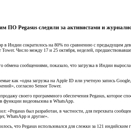
им ПО Pegasus следили за активистами и журнали
sApp в Индии сократилось на 80% по сравнению с предыдущим д
 Tower. Число между 17 и 25 октября, неделей, предшествовав
о обмена сообщениями, показало, что загрузка в Индии выросла н
мые как «одна загрузка на Apple ID или учетную запись Google,
ний», согласно Sensor Tower.
а продажу своего программного обеспечения Pegasus, которое сп
 в функции видеовызова в WhatsApp.
: «Pegasus был разработан, в частности, для перехвата сообщен
ger, WhatsApp и другие».
нилось, что Pegasus использовался для слежки за 121 индийски