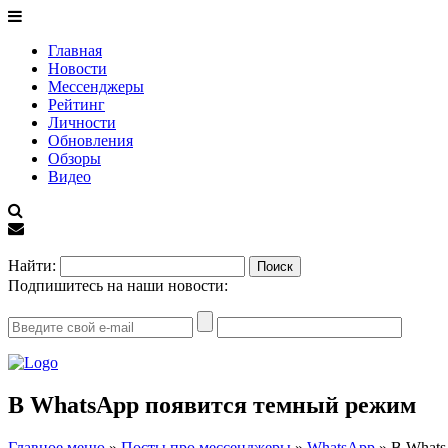
Главная
Новости
Мессенджеры
Рейтинг
Личности
Обновления
Обзоры
Видео
EN
Найти:
Подпишитесь на наши новости:
В WhatsApp появится темный режим
Главное меню
»
Посты про мессенджеры
»
WhatsApp
»
В Whats