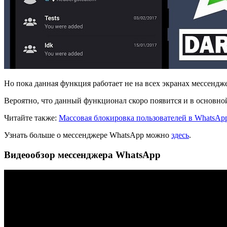
Но пока данная функция работает не на всех экранах мессендж
Вероятно, что данный функционал скоро появится и в основно
Читайте также:
Массовая блокировка пользователей в WhatsAp
Узнать больше о мессенджере WhatsApp можно
здесь
.
Видеообзор мессенджера WhatsApp