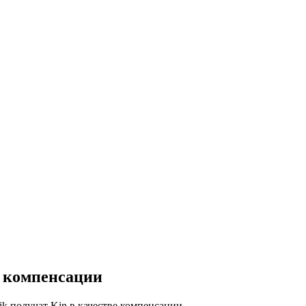
е компенсации
k получат Kin в качестве компенсации