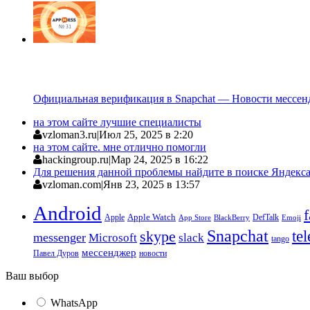
Официальная верификация в Snapchat — Новости мессен
на этом сайте лучшие специалисты
vzloman3.ru
|
Июл 25, 2025 в 2:20
на этом сайте. мне отлично помогли
hackingroup.ru
|
Мар 24, 2025 в 16:22
Для решения данной проблемы найдите в поиске Яндекса 
vzloman.com
|
Янв 23, 2025 в 13:57
Android
Apple
Apple Watch
DefTalk
App Store
BlackBerry
Emoji
Snapchat
te
skype
messenger
Microsoft
slack
tango
мессенджер
Павел Дуров
новости
Ваш выбор
WhatsApp