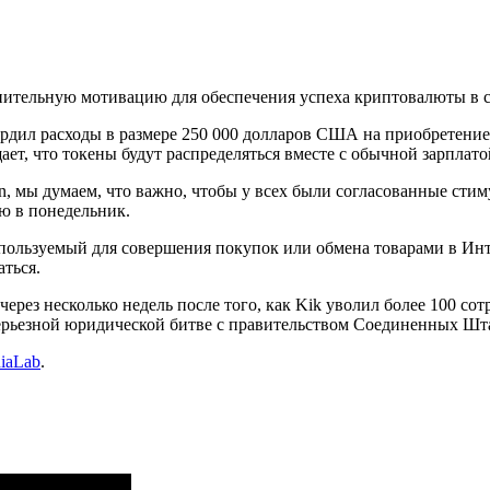
олнительную мотивацию для обеспечения успеха криптовалюты в 
вердил расходы в размере 250 000 долларов США на приобретен
ет, что токены будут распределяться вместе с обычной зарплато
n, мы думаем, что важно, чтобы у всех были согласованные стим
ью в понедельник.
пользуемый для совершения покупок или обмена товарами в Ин
аться.
ерез несколько недель после того, как Kik уволил более 100 со
ерьезной юридической битве с правительством Соединенных Шта
iaLab
.