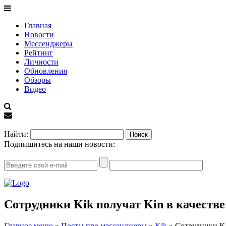
Главная
Новости
Мессенджеры
Рейтинг
Личности
Обновления
Обзоры
Видео
EN
Найти:
Подпишитесь на наши новости:
Сотрудники Kik получат Kin в качеств
Главное меню
»
Посты про мессенджеры
»
Kik
»
Сотрудники Ki