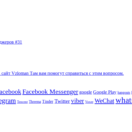
джеров #31
сайт Vzloman Там вам помогут справиться с этим вопросом.
facebook
Facebook Messenger
google
Google Play
hangouts
what
legram
viber
WeChat
Twitter
Tinder
Tencent
Threema
Voxer