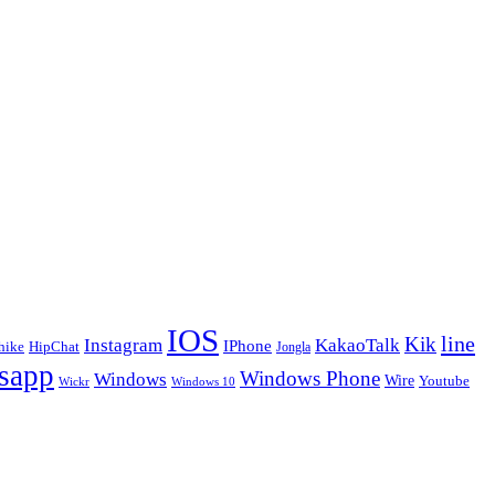
IOS
line
Kik
Instagram
KakaoTalk
IPhone
hike
HipChat
Jongla
sapp
Windows Phone
Windows
Wire
Youtube
Wickr
Windows 10