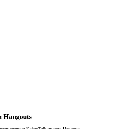
 Hangouts
ссенджеров: KakaoTalk против Hangouts