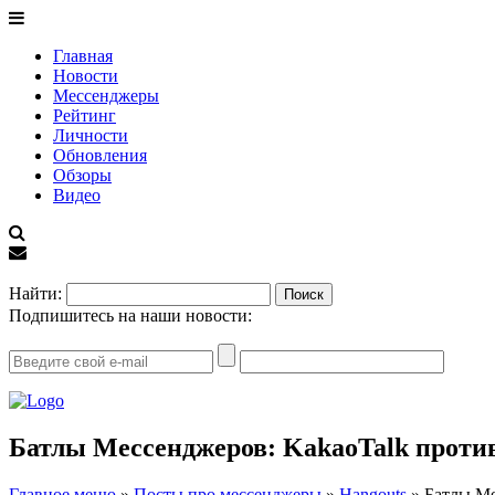
Главная
Новости
Мессенджеры
Рейтинг
Личности
Обновления
Обзоры
Видео
EN
Найти:
Подпишитесь на наши новости:
Батлы Мессенджеров: KakaoTalk против
Главное меню
»
Посты про мессенджеры
»
Hangouts
»
Батлы Ме