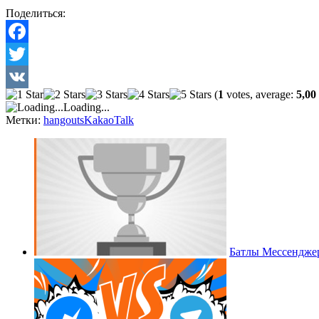
Поделиться:
Facebook
Twitter
(
1
votes, average:
5,00
VK
Loading...
Метки:
hangouts
KakaoTalk
Батлы Мессендже