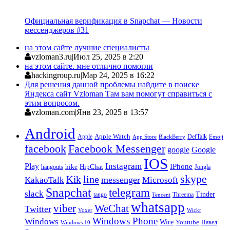
Официальная верификация в Snapchat — Новости
мессенджеров #31
на этом сайте лучшие специалисты
vzloman3.ru
|
Июл 25, 2025 в 2:20
на этом сайте. мне отлично помогли
hackingroup.ru
|
Мар 24, 2025 в 16:22
Для решения данной проблемы найдите в поиске
Яндекса сайт Vzloman Там вам помогут справиться с
этим вопросом.
vzloman.com
|
Янв 23, 2025 в 13:57
Android
Apple
Apple Watch
DefTalk
App Store
BlackBerry
Emoji
facebook
Facebook Messenger
google
Google
IOS
Instagram
Play
IPhone
hike
HipChat
Jongla
hangouts
skype
line
Kik
messenger
KakaoTalk
Microsoft
Snapchat
telegram
slack
Tinder
tango
Tencent
Threema
whatsapp
viber
WeChat
Twitter
Voxer
Wickr
Windows Phone
Windows
Wire
Youtube
Павел
Windows 10