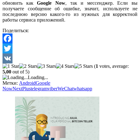
обновить как
Google Now
, так и мессенджер. Если вы
получаете сообщение об ошибке, значит, используете не
последнюю версию какого-то из нужных для корректной
работы сервиса приложений.
Поделиться:
Facebook
Twitter
(
1
votes, average:
VK
5,00
out of 5)
Loading...
Метки:
Android
Google
Now
NextPlus
telegram
viber
WeChat
whatsapp