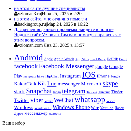
на этом сайте лучшие специалисты
vzloman3.ru
|
Июл 25, 2025 в 2:20
на этом сайте. мне отлично помогли
hackingroup.ru
|
Мар 24, 2025 в 16:22
Для решения данной проблемы найдите в поиске
Яндекса сайт Vzloman Там вам помогут справиться с
этим вопросом.
vzloman.com
|
Янв 23, 2025 в 13:57
Android
Apple
Apple Watch
DefTalk
App Store
BlackBerry
Emoji
facebook
Facebook Messenger
google
Google
IOS
Instagram
Play
IPhone
hike
HipChat
Jongla
hangouts
skype
line
Kik
messenger
KakaoTalk
Microsoft
Snapchat
telegram
slack
Tinder
tango
Tencent
Threema
whatsapp
viber
WeChat
Twitter
Voxer
Wickr
Windows Phone
Windows
Wire
Youtube
Павел
Windows 10
мессенджер
Дуров
новости
Ваш выбор