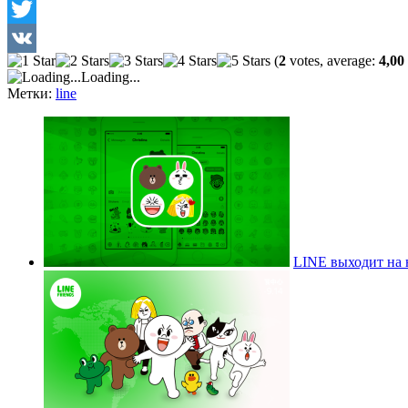
Facebook
Twitter
(
2
votes, average:
4,00
VK
Loading...
Метки:
line
LINE выходит на