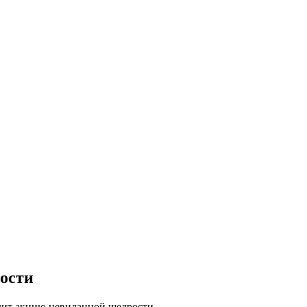
ости
ит акцию невиданной щедрости