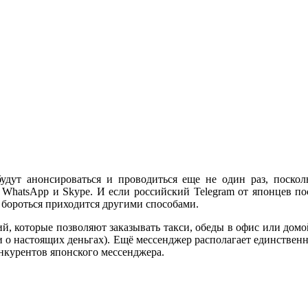
будут анонсироваться и проводиться еще не один раз, поско
WhatsApp и Skype. И если российский Telegram от японцев пос
и бороться приходится другими способами.
, которые позволяют заказывать такси, обеды в офис или домо
к и о настоящих деньгах). Ещё мессенджер располагает единстве
онкурентов японского мессенджера.