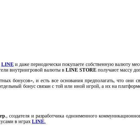
у
LINE
и даже периодически покупаете собственную валюту мес
патели внутриигровой валюты в
LINE STORE
получают массу доп
ных бонусов», и есть все основания предполагать, что они св
тдельный бонус связан с той или иной игрой, а их на платформе 
rp
., создателя и разработчика одноименного коммуникационно
нусами в играх
LINE
.