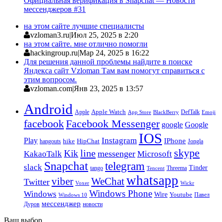
Официальная верификация в Snapchat — Новости
мессенджеров #31
на этом сайте лучшие специалисты
vzloman3.ru
|
Июл 25, 2025 в 2:20
на этом сайте. мне отлично помогли
hackingroup.ru
|
Мар 24, 2025 в 16:22
Для решения данной проблемы найдите в поиске
Яндекса сайт Vzloman Там вам помогут справиться с
этим вопросом.
vzloman.com
|
Янв 23, 2025 в 13:57
Android
Apple
Apple Watch
DefTalk
App Store
BlackBerry
Emoji
facebook
Facebook Messenger
google
Google
IOS
Instagram
Play
IPhone
hike
HipChat
Jongla
hangouts
skype
line
Kik
messenger
KakaoTalk
Microsoft
Snapchat
telegram
slack
Tinder
tango
Tencent
Threema
whatsapp
viber
WeChat
Twitter
Voxer
Wickr
Windows Phone
Windows
Wire
Youtube
Павел
Windows 10
мессенджер
Дуров
новости
Ваш выбор