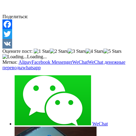
Поделиться:
Facebook
Twitter
Оцените пост:
VK
Loading...
Метки:
Alipay
Facebook Messenger
WeChat
WeChat денежные
переводы
whatsapp
WeChat