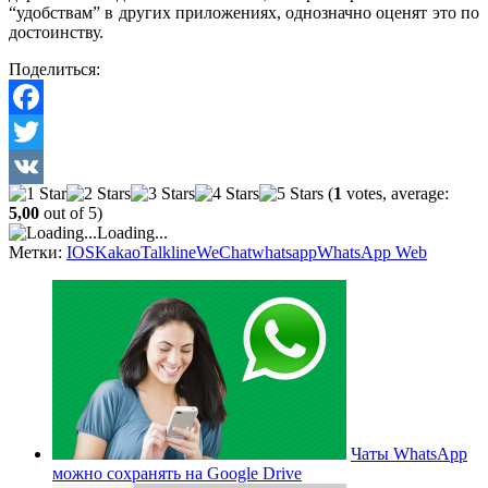
“удобствам” в других приложениях, однозначно оценят это по
достоинству.
Поделиться:
Facebook
Twitter
(
1
votes, average:
VK
5,00
out of 5)
Loading...
Метки:
IOS
KakaoTalk
line
WeChat
whatsapp
WhatsApp Web
Чаты WhatsApp
можно сохранять на Google Drive