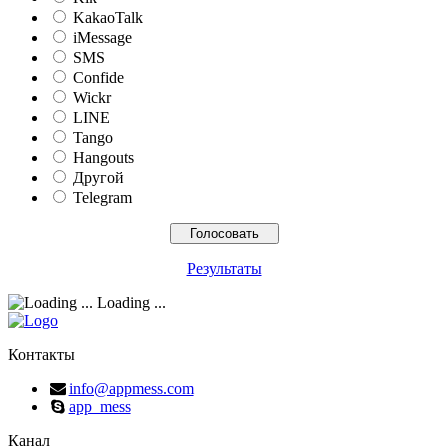
KakaoTalk
iMessage
SMS
Confide
Wickr
LINE
Tango
Hangouts
Другой
Telegram
Результаты
Loading ...
Контакты
info@appmess.com
app_mess
Канал