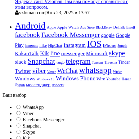
Яндекса сайт Vzloman Там вам помогут справиться с
этим вопросом.
vzloman.com
|
Янв 23, 2025 в 13:57
Android
Apple
Apple Watch
DefTalk
App Store
BlackBerry
Emoji
facebook
Facebook Messenger
google
Google
IOS
Instagram
Play
IPhone
hike
HipChat
Jongla
hangouts
skype
line
Kik
messenger
KakaoTalk
Microsoft
Snapchat
telegram
slack
Tinder
tango
Tencent
Threema
whatsapp
viber
WeChat
Twitter
Voxer
Wickr
Windows Phone
Windows
Wire
Youtube
Павел
Windows 10
мессенджер
Дуров
новости
Ваш выбор
WhatsApp
Viber
Facebook Messenger
Snapchat
Skype
Kik