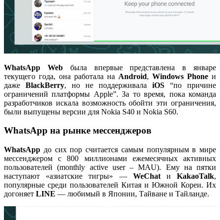
WhatsApp Web
была впервые представлена в январе
текущего года, она работала на
Android
,
Windows Phone
и
даже
BlackBerry
, но не поддерживала
iOS
“по причине
ограничений платформы Apple”. За то время, пока команда
разработчиков искала возможность обойти эти ограничения,
были выпущены версии для Nokia S40 и Nokia S60.
WhatsApp на рынке мессенджеров
WhatsApp
до сих пор считается самым популярным в мире
мессенджером с 800 миллионами ежемесячных активных
пользователей (monthly active user – MAU). Ему на пятки
наступают «азиатские тигры» —
WeChat
и
KakaoTalk
,
популярные среди пользователей Китая и Южной Кореи. Их
догоняет
LINE
— любимый в Японии, Тайване и Тайланде.