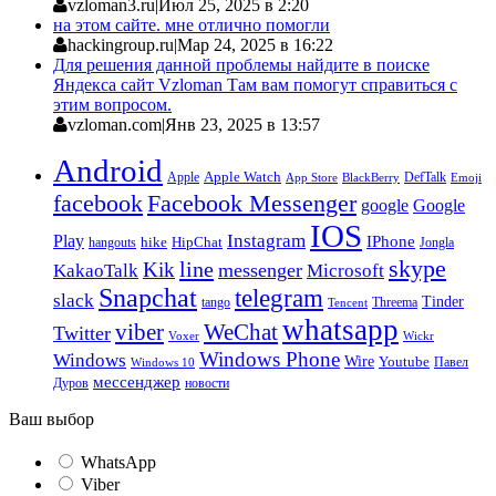
vzloman3.ru
|
Июл 25, 2025 в 2:20
на этом сайте. мне отлично помогли
hackingroup.ru
|
Мар 24, 2025 в 16:22
Для решения данной проблемы найдите в поиске
Яндекса сайт Vzloman Там вам помогут справиться с
этим вопросом.
vzloman.com
|
Янв 23, 2025 в 13:57
Android
Apple
Apple Watch
DefTalk
App Store
BlackBerry
Emoji
facebook
Facebook Messenger
google
Google
IOS
Instagram
Play
IPhone
hike
HipChat
Jongla
hangouts
skype
line
Kik
messenger
KakaoTalk
Microsoft
Snapchat
telegram
slack
Tinder
tango
Tencent
Threema
whatsapp
viber
WeChat
Twitter
Voxer
Wickr
Windows Phone
Windows
Wire
Youtube
Павел
Windows 10
мессенджер
Дуров
новости
Ваш выбор
WhatsApp
Viber