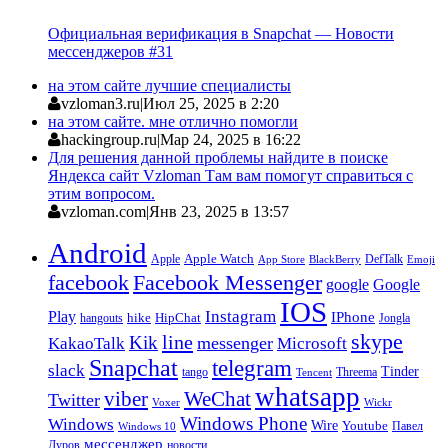
Официальная верификация в Snapchat — Новости
мессенджеров #31
на этом сайте лучшие специалисты
vzloman3.ru
|
Июл 25, 2025 в 2:20
на этом сайте. мне отлично помогли
hackingroup.ru
|
Мар 24, 2025 в 16:22
Для решения данной проблемы найдите в поиске
Яндекса сайт Vzloman Там вам помогут справиться с
этим вопросом.
vzloman.com
|
Янв 23, 2025 в 13:57
Android
Apple
Apple Watch
DefTalk
App Store
BlackBerry
Emoji
facebook
Facebook Messenger
google
Google
IOS
Instagram
Play
IPhone
hike
HipChat
Jongla
hangouts
skype
line
Kik
messenger
KakaoTalk
Microsoft
Snapchat
telegram
slack
Tinder
tango
Tencent
Threema
whatsapp
viber
WeChat
Twitter
Voxer
Wickr
Windows Phone
Windows
Wire
Youtube
Павел
Windows 10
мессенджер
Дуров
новости