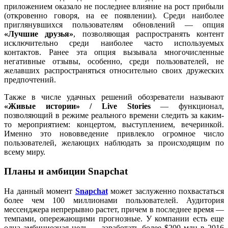
приложением оказало не последнее влияние на рост прибыли
(откровенно говоря, на ее появлении). Среди наиболее
приглянувшихся пользователям обновлений — опция
«Лучшие друзья»
, позволяющая распространять контент
исключительно среди наиболее часто используемых
контактов. Ранее эта опция вызывала многочисленные
негативные отзывы, особенно, среди пользователей, не
желавших распространяться относительно своих дружеских
предпочтений.
Также в числе удачных решений обозреватели называют
«Живые истории» / Live Stories
— функционал,
позволяющий в режиме реального времени следить за каким-
то мероприятием: концертом, выступлением, вечеринкой.
Именно это нововведение привлекло огромное число
пользователей, желающих наблюдать за происходящим по
всему миру.
Планы и амбиции Snapchat
На данный момент
Snapchat
может заслуженно похвастаться
более чем 100 миллионами пользователей. Аудитория
мессенджера непрерывно растет, причем в последнее время —
темпами, опережающими прогнозные. У компании есть еще
одна амбициозная цель — заработать более $200 млн в 2016