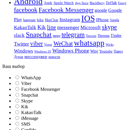
Android
Apple
Apple Watch
DefTalk
App Store
BlackBerry
Emoji
facebook
Facebook Messenger
google
Google
IOS
Instagram
Play
IPhone
hike
HipChat
Jongla
hangouts
skype
line
Kik
messenger
KakaoTalk
Microsoft
Snapchat
telegram
slack
Tinder
tango
Tencent
Threema
whatsapp
viber
WeChat
Twitter
Voxer
Wickr
Windows Phone
Windows
Wire
Youtube
Павел
Windows 10
мессенджер
Дуров
новости
Ваш выбор
WhatsApp
Viber
Facebook Messenger
Snapchat
Skype
Kik
KakaoTalk
iMessage
SMS
Confide